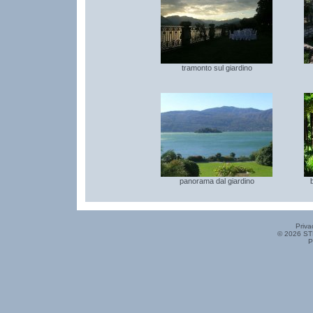
tramonto sul giardino
panorama dal giardino
Priva
© 2026 ST
P